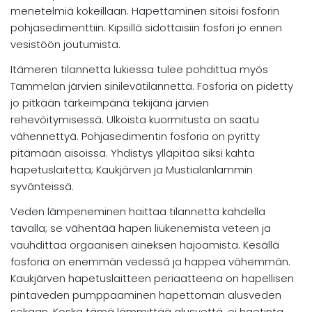
menetelmiä kokeillaan. Hapettaminen sitoisi fosforin
pohjasedimenttiin. Kipsillä sidottaisiin fosfori jo ennen
vesistöön joutumista.
Itämeren tilannetta lukiessa tulee pohdittua myös
Tammelan järvien sinilevätilannetta. Fosforia on pidetty
jo pitkään tärkeimpänä tekijänä järvien
rehevöitymisessä. Ulkoista kuormitusta on saatu
vähennettyä. Pohjasedimentin fosforia on pyritty
pitämään aisoissa. Yhdistys ylläpitää siksi kahta
hapetuslaitetta; Kaukjärven ja Mustialanlammin
syvänteissä.
Veden lämpeneminen haittaa tilannetta kahdella
tavalla; se vähentää hapen liukenemista veteen ja
vauhdittaa orgaanisen aineksen hajoamista. Kesällä
fosforia on enemmän vedessä ja happea vähemmän.
Kaukjärven hapetuslaitteen periaatteena on hapellisen
pintaveden pumppaaminen hapettoman alusveden
sekaan. Koska tämä lämmittää alusvettä, ei haetinta