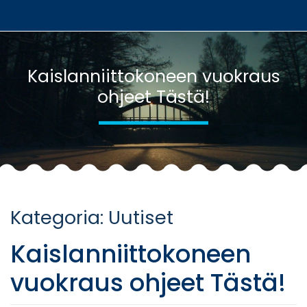
Skip
to
content
Kaislanniittokoneen vuokraus
ohjeet Tästä!
Kategoria:
Uutiset
Kaislanniittokoneen
vuokraus ohjeet Tästä!