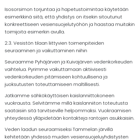
Isosorsimon torjuntaa ja hapetustoimintaa käytetään
esimerkkinä siitä, että yhdistys on itsekin sitoutunut
konkreettiseen vesiensuojelutyöhön ja haastaa muitakin
toimijoita esimerkin avulla.
2.3. Vesistön tilaan liittyvien toimenpiteiden
seuraaminen ja vaikuttaminen niihin
Seuraamme Pyhäjärven ja Kuivajärven vedenkorkeuden
vaihtelua. Pyrimme vaikuttamaan aktiivisesti
vedenkorkeuden pitämiseen kohtuullisena ja
juoksutusten toteuttamiseen maltillisesti.
Jatkamme sähkökäyttöisen kaislanniittokoneen
vuokrausta. Selvitämme millä kaislanniiton toteutusta
saataisiin sitä tarvitseville helpommaksi. Vuokraamisen
yhteydessä ylläpidetään kontakteja rantojen asukkaisiin.
Veden laadun seuraamiseksi Tammelan järvillä
kehitetään yhdessä muiden vesiensuojeluyhdistysten