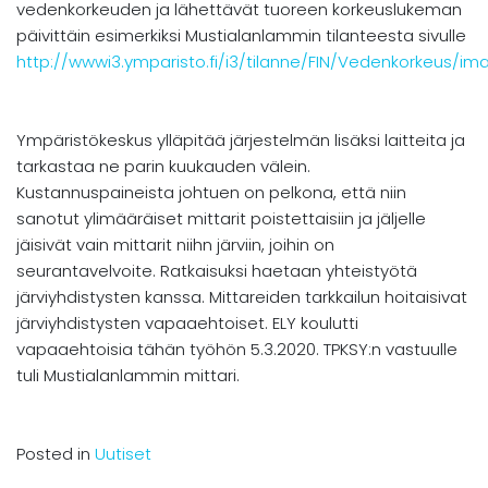
vedenkorkeuden ja lähettävät tuoreen korkeuslukeman
päivittäin esimerkiksi Mustialanlammin tilanteesta sivulle
http://wwwi3.ymparisto.fi/i3/tilanne/FIN/Vedenkorkeus/
Ympäristökeskus ylläpitää järjestelmän lisäksi laitteita ja
tarkastaa ne parin kuukauden välein.
Kustannuspaineista johtuen on pelkona, että niin
sanotut ylimääräiset mittarit poistettaisiin ja jäljelle
jäisivät vain mittarit niihn järviin, joihin on
seurantavelvoite. Ratkaisuksi haetaan yhteistyötä
järviyhdistysten kanssa. Mittareiden tarkkailun hoitaisivat
järviyhdistysten vapaaehtoiset. ELY koulutti
vapaaehtoisia tähän työhön 5.3.2020. TPKSY:n vastuulle
tuli Mustialanlammin mittari.
Posted in
Uutiset