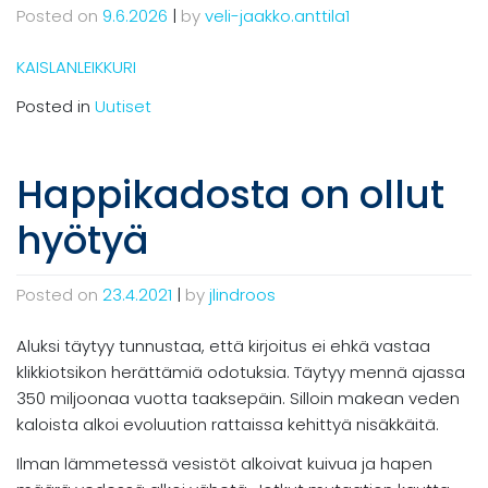
Posted on
9.6.2026
|
by
veli-jaakko.anttila1
KAISLANLEIKKURI
Posted in
Uutiset
Happikadosta on ollut
hyötyä
Posted on
23.4.2021
|
by
jlindroos
Aluksi täytyy tunnustaa, että kirjoitus ei ehkä vastaa
klikkiotsikon herättämiä odotuksia. Täytyy mennä ajassa
350 miljoonaa vuotta taaksepäin. Silloin makean veden
kaloista alkoi evoluution rattaissa kehittyä nisäkkäitä.
Ilman lämmetessä vesistöt alkoivat kuivua ja hapen