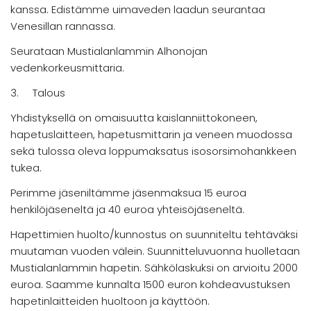
kanssa. Edistämme uimaveden laadun seurantaa
Venesillan rannassa.
Seurataan Mustialanlammin Alhonojan
vedenkorkeusmittaria.
3. Talous
Yhdistyksellä on omaisuutta kaislanniittokoneen,
hapetuslaitteen, hapetusmittarin ja veneen muodossa
sekä tulossa oleva loppumaksatus isosorsimohankkeen
tukea.
Perimme jäseniltämme jäsenmaksua 15 euroa
henkilöjäseneltä ja 40 euroa yhteisöjäseneltä.
Hapettimien huolto/kunnostus on suunniteltu tehtäväksi
muutaman vuoden välein. Suunnitteluvuonna huolletaan
Mustialanlammin hapetin. Sähkölaskuksi on arvioitu 2000
euroa. Saamme kunnalta 1500 euron kohdeavustuksen
hapetinlaitteiden huoltoon ja käyttöön.