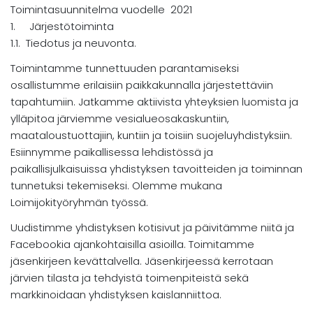
Toimintasuunnitelma vuodelle 2021
1. Järjestötoiminta
1.1. Tiedotus ja neuvonta.
Toimintamme tunnettuuden parantamiseksi
osallistumme erilaisiin paikkakunnalla järjestettäviin
tapahtumiin. Jatkamme aktiivista yhteyksien luomista ja
ylläpitoa järviemme vesialueosakaskuntiin,
maataloustuottajiin, kuntiin ja toisiin suojeluyhdistyksiin.
Esiinnymme paikallisessa lehdistössä ja
paikallisjulkaisuissa yhdistyksen tavoitteiden ja toiminnan
tunnetuksi tekemiseksi. Olemme mukana
Loimijokityöryhmän työssä.
Uudistimme yhdistyksen kotisivut ja päivitämme niitä ja
Facebookia ajankohtaisilla asioilla. Toimitamme
jäsenkirjeen kevättalvella. Jäsenkirjeessä kerrotaan
järvien tilasta ja tehdyistä toimenpiteistä sekä
markkinoidaan yhdistyksen kaislanniittoa.