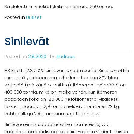
Kaislaleikkurin vuokratuloiksi on arvioitu 250 euroa.
Posted in
Uutiset
Sinilevät
Posted on
2.8.2020
|
by
jlindroos
HS kirjoitti 2.8.2020 sinilevän keräämisestä. Siinä kerrottiin
mm. että yksi kilogramma fosforia tuottaa 372 kiloa
sinilevää (märkänä punnittua). Itämeren levämäärä on
400 000 tonnia, mikä on melko vähän, kun itämeren
pääaltaan koko on 180 000 neliökilometriä. Pikaisesti
laskien määrä on 2,9 tonnia neliökilometrille eli 29 kg
hehtaarille ja 2,9 grammaa neliötä kohden.
Sinilevää ei siis saada kerättyä itämerestä, vaan
huomio pitää kohdistaa fosforiin. Fosforin vähentämisen