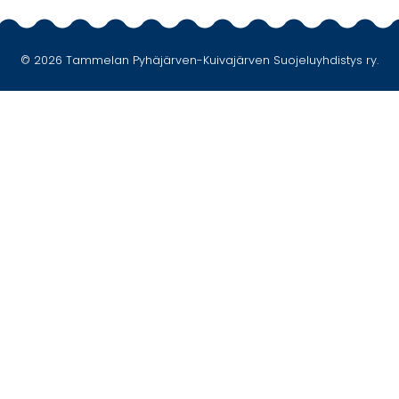
© 2026
Tammelan Pyhäjärven-Kuivajärven Suojeluyhdistys ry.