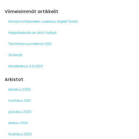
Viimeisimmät artikkelit
Kaislanniittokoneen vuokraus ohjeet Tästä!
Happikadosta on ollut hyötyä
Toimintasuunnitelma 2021
Sinilevät
Kevätkokous 6.6.2020
Arkistot
kesäkuu 2026
huhtikuu 2021
joulukuu 2020
elokuu 2020
toukokuu 2020