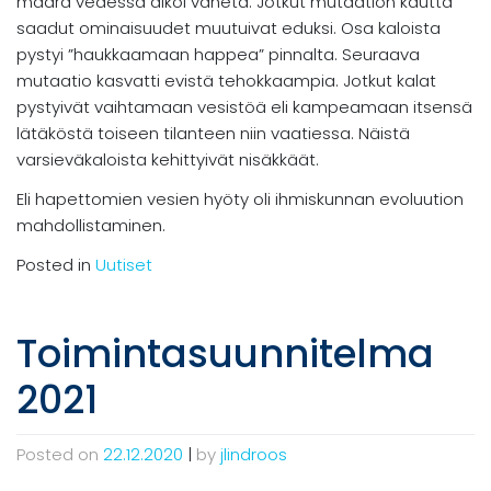
määrä vedessä alkoi vähetä. Jotkut mutaation kautta
saadut ominaisuudet muutuivat eduksi. Osa kaloista
pystyi ”haukkaamaan happea” pinnalta. Seuraava
mutaatio kasvatti evistä tehokkaampia. Jotkut kalat
pystyivät vaihtamaan vesistöä eli kampeamaan itsensä
lätäköstä toiseen tilanteen niin vaatiessa. Näistä
varsieväkaloista kehittyivät nisäkkäät.
Eli hapettomien vesien hyöty oli ihmiskunnan evoluution
mahdollistaminen.
Posted in
Uutiset
Toimintasuunnitelma
2021
Posted on
22.12.2020
|
by
jlindroos