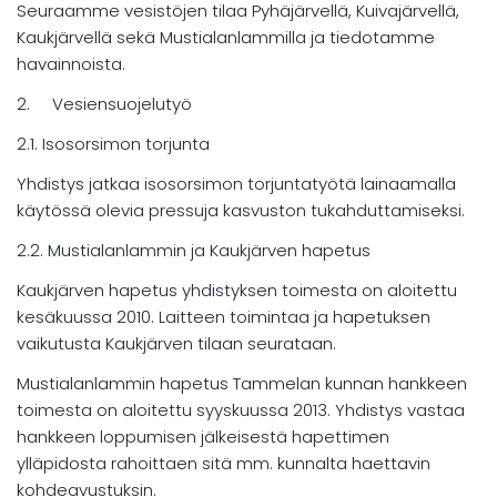
Seuraamme vesistöjen tilaa Pyhäjärvellä, Kuivajärvellä,
Kaukjärvellä sekä Mustialanlammilla ja tiedotamme
havainnoista.
2. Vesiensuojelutyö
2.1. Isosorsimon torjunta
Yhdistys jatkaa isosorsimon torjuntatyötä lainaamalla
käytössä olevia pressuja kasvuston tukahduttamiseksi.
2.2. Mustialanlammin ja Kaukjärven hapetus
Kaukjärven hapetus yhdistyksen toimesta on aloitettu
kesäkuussa 2010. Laitteen toimintaa ja hapetuksen
vaikutusta Kaukjärven tilaan seurataan.
Mustialanlammin hapetus Tammelan kunnan hankkeen
toimesta on aloitettu syyskuussa 2013. Yhdistys vastaa
hankkeen loppumisen jälkeisestä hapettimen
ylläpidosta rahoittaen sitä mm. kunnalta haettavin
kohdeavustuksin.