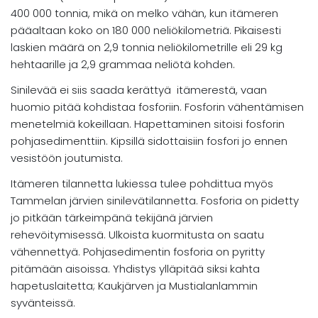
400 000 tonnia, mikä on melko vähän, kun itämeren
pääaltaan koko on 180 000 neliökilometriä. Pikaisesti
laskien määrä on 2,9 tonnia neliökilometrille eli 29 kg
hehtaarille ja 2,9 grammaa neliötä kohden.
Sinilevää ei siis saada kerättyä itämerestä, vaan
huomio pitää kohdistaa fosforiin. Fosforin vähentämisen
menetelmiä kokeillaan. Hapettaminen sitoisi fosforin
pohjasedimenttiin. Kipsillä sidottaisiin fosfori jo ennen
vesistöön joutumista.
Itämeren tilannetta lukiessa tulee pohdittua myös
Tammelan järvien sinilevätilannetta. Fosforia on pidetty
jo pitkään tärkeimpänä tekijänä järvien
rehevöitymisessä. Ulkoista kuormitusta on saatu
vähennettyä. Pohjasedimentin fosforia on pyritty
pitämään aisoissa. Yhdistys ylläpitää siksi kahta
hapetuslaitetta; Kaukjärven ja Mustialanlammin
syvänteissä.