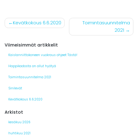
Artikkelien
Kevätkokous 6.6.2020
Toimintasuunnitelma
2021
selaus
Viimeisimmät artikkelit
Kaislanniittokoneen vuokraus ohjeet Tästä!
Happikadosta on ollut hyötyä
Toimintasuunnitelma 2021
Sinilevät
Kevätkokous 6.6.2020
Arkistot
kesäkuu 2026
huhtikuu 2021