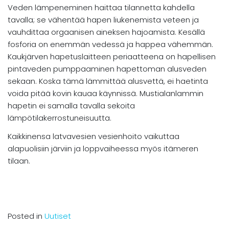
Veden lämpeneminen haittaa tilannetta kahdella
tavalla; se vähentää hapen liukenemista veteen ja
vauhdittaa orgaanisen aineksen hajoamista. Kesällä
fosforia on enemmän vedessä ja happea vähemmän.
Kaukjärven hapetuslaitteen periaatteena on hapellisen
pintaveden pumppaaminen hapettoman alusveden
sekaan. Koska tämä lämmittää alusvettä, ei haetinta
voida pitää kovin kauaa käynnissä. Mustialanlammin
hapetin ei samalla tavalla sekoita
lämpötilakerrostuneisuutta.
Kaikkinensa latvavesien vesienhoito vaikuttaa
alapuolisiin järviin ja loppvaiheessa myös itämeren
tilaan.
Posted in
Uutiset