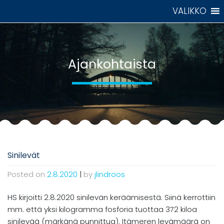
Skip
VALIKKO
to
content
Ajankohtaista
Sinilevät
Posted on
2.8.2020
|
by
jlindroos
HS kirjoitti 2.8.2020 sinilevän keräämisestä. Siinä kerrottiin
mm. että yksi kilogramma fosforia tuottaa 372 kiloa
sinilevää (märkänä punnittua). Itämeren levämäärä on