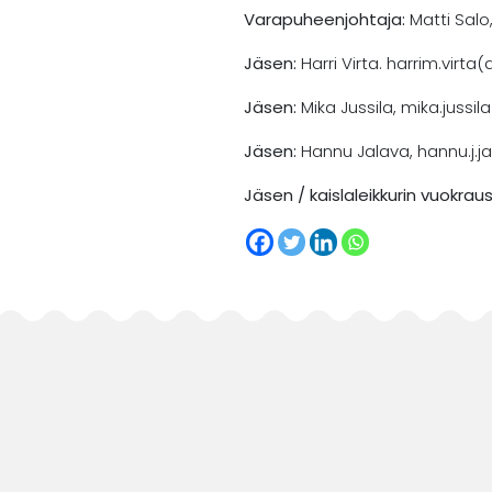
Varapuheenjohtaja:
Matti Salo
Jäsen:
Harri Virta. harrim.virt
Jäsen:
Mika Jussila, mika.jussi
Jäsen:
Hannu Jalava, hannu.j.
Jäsen / kaislaleikkurin vuokraus