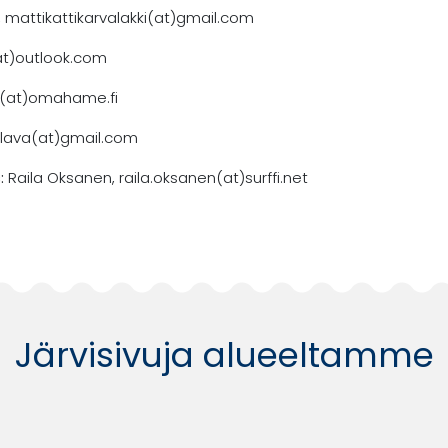
, mattikattikarvalakki(at)gmail.com
a(at)outlook.com
la(at)omahame.fi
jalava(at)gmail.com
:
Raila Oksanen, raila.oksanen(at)surffi.net
Järvisivuja alueeltamme