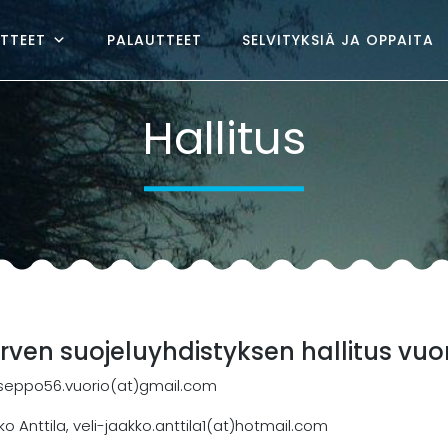
TTEET
PALAUTTEET
SELVITYKSIÄ JA OPPAITA
Hallitus
en suojeluyhdistyksen hallitus vu
seppo56.vuorio(at)gmail.com
o Anttila, veli-jaakko.anttila1(at)hotmail.com