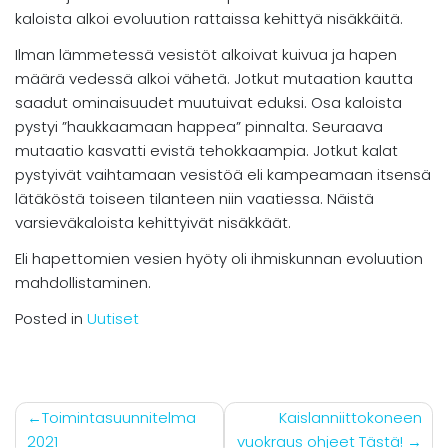
kaloista alkoi evoluution rattaissa kehittyä nisäkkäitä.
Ilman lämmetessä vesistöt alkoivat kuivua ja hapen
määrä vedessä alkoi vähetä. Jotkut mutaation kautta
saadut ominaisuudet muutuivat eduksi. Osa kaloista
pystyi ”haukkaamaan happea” pinnalta. Seuraava
mutaatio kasvatti evistä tehokkaampia. Jotkut kalat
pystyivät vaihtamaan vesistöä eli kampeamaan itsensä
lätäköstä toiseen tilanteen niin vaatiessa. Näistä
varsieväkaloista kehittyivät nisäkkäät.
Eli hapettomien vesien hyöty oli ihmiskunnan evoluution
mahdollistaminen.
Posted in
Uutiset
Artikkelien
Toimintasuunnitelma
Kaislanniittokoneen
2021
vuokraus ohjeet Tästä!