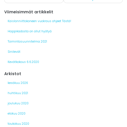
selaus
Viimeisimmät artikkelit
Kaislanniittokoneen vuokraus ohjeet Tästä!
Happikadosta on ollut hyötyä
Toimintasuunnitelma 2021
Sinilevät
Kevätkokous 6.6.2020
Arkistot
kesäkuu 2026
huhtikuu 2021
joulukuu 2020
elokuu 2020
toukokuu 2020