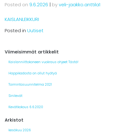
Posted on
9.6.2026
|
by
veli-jaakko.anttila1
KAISLANLEIKKURI
Posted in
Uutiset
Viimeisimmät artikkelit
Kaislanniittokoneen vuokraus ohjeet Tästä!
Happikadosta on ollut hyötyä
Toimintasuunnitelma 2021
Sinilevät
Kevätkokous 6.6.2020
Arkistot
kesäkuu 2026