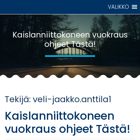
Skip
VALIKKO
to
content
Kaislanniittokoneen vuokraus
ohjeet Tästä!
Tekijä:
veli-jaakko.anttila1
Kaislanniittokoneen
vuokraus ohjeet Tästä!