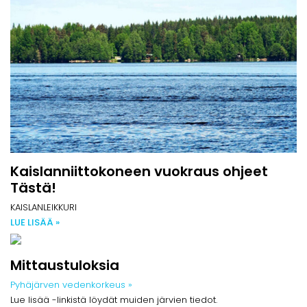
Kaislanniittokoneen vuokraus ohjeet
Tästä!
KAISLANLEIKKURI
LUE LISÄÄ »
Mittaustuloksia
Pyhäjärven vedenkorkeus »
Lue lisää -linkistä löydät muiden järvien tiedot.