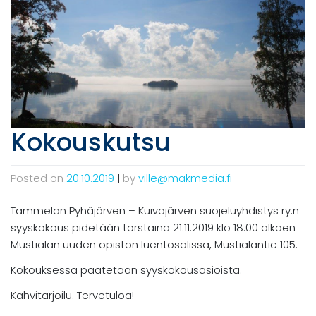
Kokouskutsu
Posted on
20.10.2019
|
by
ville@makmedia.fi
Tammelan Pyhäjärven – Kuivajärven suojeluyhdistys ry:n
syyskokous pidetään torstaina 21.11.2019 klo 18.00 alkaen
Mustialan uuden opiston luentosalissa, Mustialantie 105.
Kokouksessa päätetään syyskokousasioista.
Kahvitarjoilu. Tervetuloa!