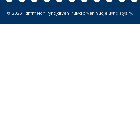
© 2026
Tammelan Pyhäjärven-Kuivajärven Suojeluyhdistys ry.