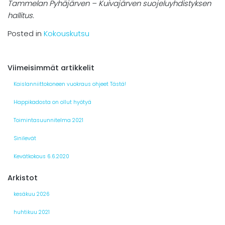
Tammelan Pyhäjärven – Kuivajärven suojeluyhdistyksen
hallitus.
Posted in
Kokouskutsu
Viimeisimmät artikkelit
Kaislanniittokoneen vuokraus ohjeet Tästä!
Happikadosta on ollut hyötyä
Toimintasuunnitelma 2021
Sinilevät
Kevätkokous 6.6.2020
Arkistot
kesäkuu 2026
huhtikuu 2021