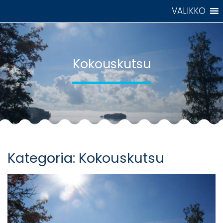
Skip
VALIKKO
to
content
Kokouskutsu
Kategoria:
Kokouskutsu