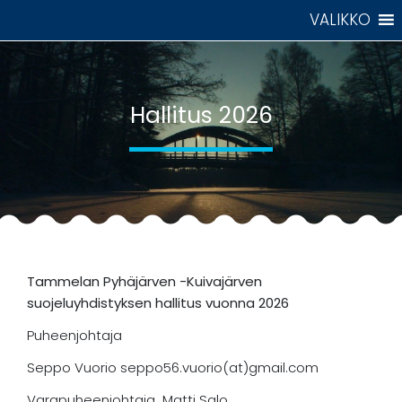
Skip
VALIKKO
to
content
Hallitus 2026
Tammelan Pyhäjärven -Kuivajärven
suojeluyhdistyksen hallitus vuonna 2026
Puheenjohtaja
Seppo Vuorio seppo56.vuorio(at)gmail.com
Varapuheenjohtaja Matti Salo